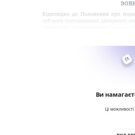
зов
Відповідно до Положення про поряд
суб'єктів господарської діяльності 
діяльність", затвердженого
наказом М
Ви намагаєт
Ці можливості
ВХІД ДЛЯ