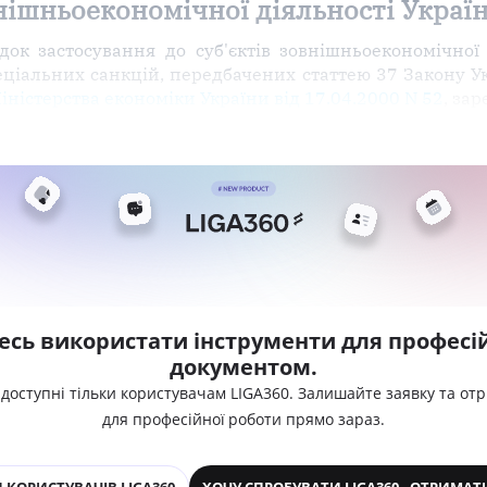
нішньоекономічної діяльності Украї
ок застосування до суб'єктів зовнішньоекономічної 
спеціальних санкцій, передбачених статтею 37 Закону 
іністерства економіки України від 17.04.2000 N 52
, за
есь використати інструменти для професій
документом.
 доступні тільки користувачам LIGA360. Залишайте заявку та от
для професійної роботи прямо зараз.
 КОРИСТУВАЧІВ LIGA360
ХОЧУ СПРОБУВАТИ LIGA360 - ОТРИМАТ