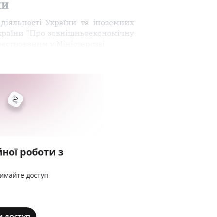
ни
діяльності України та іноземних
України "Про зовнішньоекономічну
реєстрованим у Міністерстві
ної роботи з
римайте доступ
И ДОСТУП