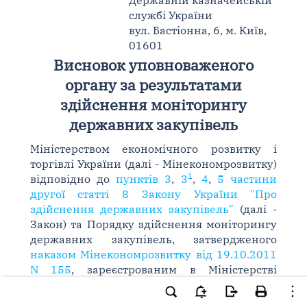
Державній казначейській
службі України
вул. Бастіонна, 6, м. Київ,
01601
Висновок уповноваженого
органу за результатами
здійснення моніторингу
державних закупівель
Міністерством економічного розвитку і
торгівлі України (далі - Мінекономрозвитку)
1
відповідно до
пунктів 3
,
3
,
4
,
5 частини
другої статті 8 Закону України "Про
здійснення державних закупівель"
(далі -
Закон) та Порядку здійснення моніторингу
державних закупівель, затвердженого
наказом Мінекономрозвитку від 19.10.2011
N 155
, зареєстрованим в Міністерстві
юстиції України 01.12.2011 за N 1377/20115
(далі - Порядок), проведено моніторинг