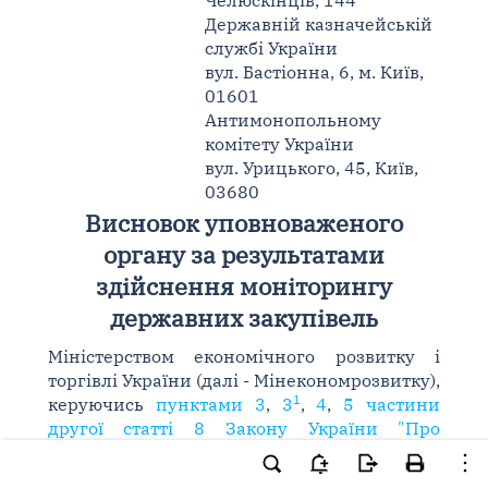
Челюскінців, 144
Державній казначейській
службі України
вул. Бастіонна, 6, м. Київ,
01601
Антимонопольному
комітету України
вул. Урицького, 45, Київ,
03680
Висновок уповноваженого
органу за результатами
здійснення моніторингу
державних закупівель
Міністерством економічного розвитку і
торгівлі України (далі - Мінекономрозвитку),
1
керуючись
пунктами 3
,
3
,
4
,
5 частини
другої статті 8 Закону України "Про
здійснення державних закупівель"
(далі -
Закон) та Порядком здійснення