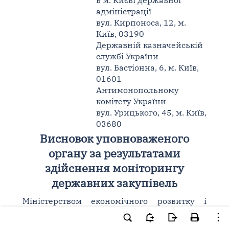
в м. Києві державної
адміністрації
вул. Кирпоноса, 12, м.
Київ, 03190
Державній казначейській
службі України
вул. Бастіонна, 6, м. Київ,
01601
Антимонопольному
комітету України
вул. Урицького, 45, м. Київ,
03680
Висновок уповноваженого
органу за результатами
здійснення моніторингу
державних закупівель
Міністерством економічного розвитку і
торгівлі України (далі - Мінекономрозвитку)
1
відповідно до
пунктів 3
,
3
,
4
,
5 частини