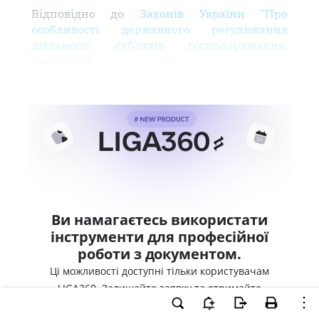
Відповідно до
Законів України "Про
особливості державного регулювання
діяльності суб'єктів господарювання,
пов'язаної
Ви намагаєтесь використати
інструменти для професійної
роботи з документом.
Ці можливості доступні тільки користувачам
LIGA360. Залишайте заявку та отримайте
доступ для професійної роботи прямо зараз.