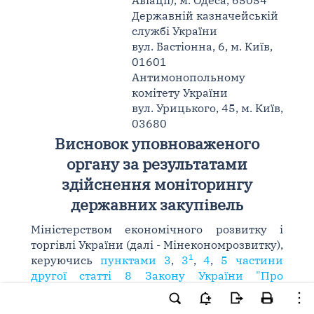
Авіації), м. Одеса, 65054
Державній казначейській
службі України
вул. Бастіонна, 6, м. Київ,
01601
Антимонопольному
комітету України
вул. Урицького, 45, м. Київ,
03680
Висновок уповноваженого
органу за результатами
здійснення моніторингу
державних закупівель
Міністерством економічного розвитку і
торгівлі України (далі - Мінекономрозвитку),
1
керуючись
пунктами 3
,
3
,
4
,
5 частини
другої статті 8 Закону України "Про
здійснення державних закупівель"
(далі -
Закон) та Порядком здійснення