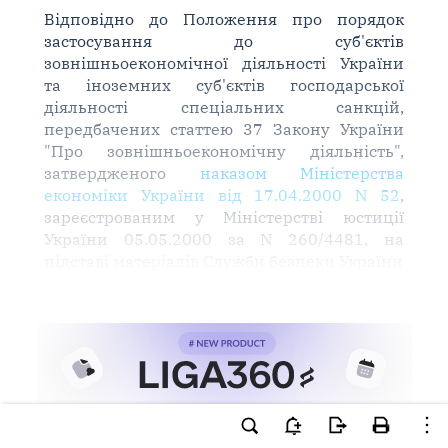
Відповідно до Положення про порядок
застосування до суб'єктів
зовнішньоекономічної діяльності України
та іноземних суб'єктів господарської
діяльності спеціальних санкцій,
передбачених статтею 37 Закону України
"Про зовнішньоекономічну діяльність",
затвердженого
наказом Міністерства
економіки України від 17.04.2000 N 52
,
зареєстрованим у Міністерстві юстиції
України 05.05.2000 за N 260/4481, на
підставі матеріалів Служби безпеки України