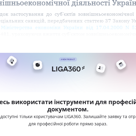
нішньоекономічної діяльності Украї
ок застосування до суб'єктів зовнішньоекономічної 
спеціальних санкцій, передбачених статтею 37 Закону 
Міністерства економіки України від 17.04.2000 N 5
4481, ураховуючи вжиття суб'єктом зовнішньоекономічн
есь використати інструменти для професій
документом.
 доступні тільки користувачам LIGA360. Залишайте заявку та от
для професійної роботи прямо зараз.