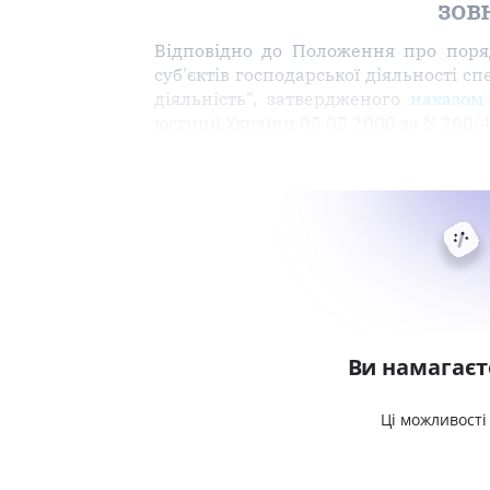
зов
Відповідно до Положення про поряд
суб'єктів господарської діяльності 
діяльність", затвердженого
наказом 
юстиції України 05.05.2000 за N 260/
Ви намагаєт
Ці можливості