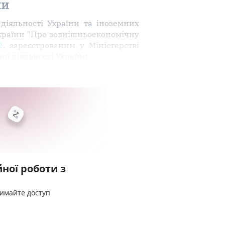
ни
діяльності України та іноземних
України "Про зовнішньоекономічну
2
, зареєстрованим у Міністерстві
ої діяльності України
ної роботи з
римайте доступ