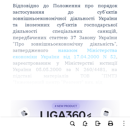
Відповідно до Положення про порядок
застосування до суб'єктів
зовнішньоекономічної діяльності України
та іноземних суб'єктів господарської
діяльності спеціальних санкцій,
передбачених статтею 37 Закону України
"Про зовнішньоекономічну діяльність",
затвердженого
наказом Міністерства
економіки України від 17.04.2000 N 52
,
зареєстрованим у Міністерстві юстиції
України 05.05.2000 за N 260/4481, на
підставі матеріалів ТОВ "ПМТЗ
"Інженерний центр "Реагент" вих. від