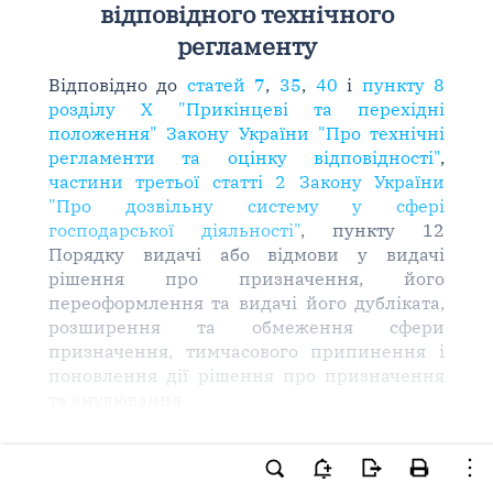
відповідного технічного
регламенту
Відповідно до
статей 7
,
35
,
40
і
пункту 8
розділу X "Прикінцеві та перехідні
положення" Закону України "Про технічні
регламенти та оцінку відповідності"
,
частини третьої статті 2 Закону України
"Про дозвільну систему у сфері
господарської діяльності"
, пункту 12
Порядку видачі або відмови у видачі
рішення про призначення, його
переоформлення та видачі його дубліката,
розширення та обмеження сфери
призначення, тимчасового припинення і
поновлення дії рішення про призначення
та анулювання