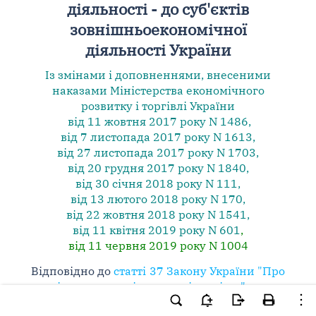
діяльності - до суб'єктів
зовнішньоекономічної
діяльності України
Із змінами і доповненнями, внесеними
наказами
Міністерства економічного
розвитку і торгівлі України
від 11 жовтня 2017 року N 1486
,
від 7 листопада 2017 року N 1613
,
від 27 листопада 2017 року N 1703
,
від 20 грудня 2017 року N 1840
,
від 30 січня 2018 року N 111
,
від 13 лютого 2018 року N 170
,
від 22 жовтня 2018 року N 1541
,
від 11 квітня 2019 року N 601
,
від 11 червня 2019 року N 1004
Відповідно до
статті 37 Закону України "Про
зовнішньоекономічну діяльність"
, на
підставі подання Державної фіскальної