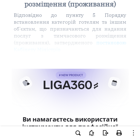
розміщення (проживання)
Відповідно до пункту 5 Порядку
встановлення категорій готелям та іншим
об'єктам, що призначаються для надання
послуг з тимчасового розміщення
(проживання), затвердженого
постановою
Кабінету Міністрів
Ви намагаєтесь використати
інструменти для професійної
роботи з документом.