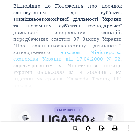
Відповідно до Положення про порядок
застосування до суб'єктів
зовнішньоекономічної діяльності України
та іноземних суб'єктів господарської
діяльності спеціальних санкцій,
передбачених статтею 37 Закону України
"Про зовнішньоекономічну діяльність",
затвердженого
наказом Міністерства
економіки України від 17.04.2000 N 52
,
зареєстрованим у Міністерстві юстиції
України 05.05.2000 за N 260/4481, на
підставі матеріалів "Oilseeds Trading LP"
вих. від