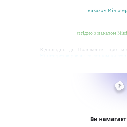
наказом Міністерс
(згідно з наказом Мін
Відповідно до Положення про ком
Міністерства розвитку економіки, торг
Ви намагаєт