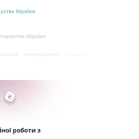
арства України
сподарства України
авління, затвердженого
наказом
ної роботи з