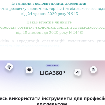
Із змінами і доповненнями, внесеними
тва розвитку економіки, торгівлі та сільського господ
від 24 травня 2020 року N 945
Наказ втратив чинність
істерства розвитку економіки, торгівлі та сільського го
від 25 листопада 2020 року N 2448)
ісію з акредитації організацій колективного упр
івлі та сільського господарства
есь використати інструменти для професій
документом.