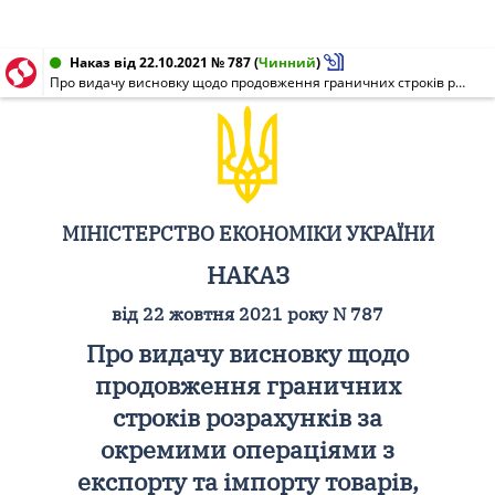
Наказ від 22.10.2021 № 787
(
Чинний
)
Про видачу висновку щодо продовження граничних строків розрахунків за окремими операціями з експорту та імпорту товарів, установлених Національним банком, ДП ДГЗП "Спецтехноекспорт"
МІНІСТЕРСТВО ЕКОНОМІКИ УКРАЇНИ
НАКАЗ
від 22 жовтня 2021 року N 787
Про видачу висновку щодо
продовження граничних
строків розрахунків за
окремими операціями з
експорту та імпорту товарів,