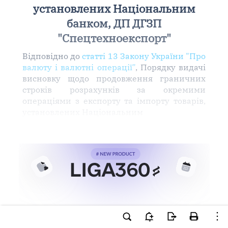
установлених Національним
банком, ДП ДГЗП
"Спецтехноекспорт"
Відповідно до
статті 13 Закону України "Про
валюту і валютні операції"
, Порядку видачі
висновку щодо продовження граничних
строків розрахунків за окремими
операціями з експорту та імпорту товарів,
установлених Національним
Ви намагаєтесь використати