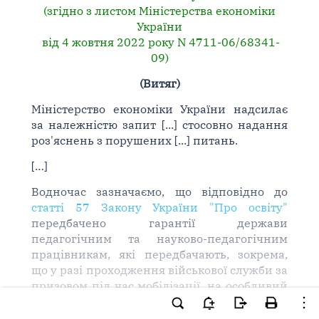
(згідно з листом Міністерства економіки
України
від 4 жовтня 2022 року N 4711-06/68341-
09)
(Витяг)
Міністерство економіки України надсилає
за належністю запит [...] стосовно надання
роз'яснень з порушених [...] питань.
[…]
Водночас зазначаємо, що відповідно до
статті 57 Закону України "Про освіту"
передбачено гарантії держави
педагогічним та науково-педагогічним
працівникам, які передбачають, зокрема,
що у разі проходження військової служби за
призовом під час мобілізації, на особливий
період, або військової служби за призовом
осіб із числа резервістів в особливий період