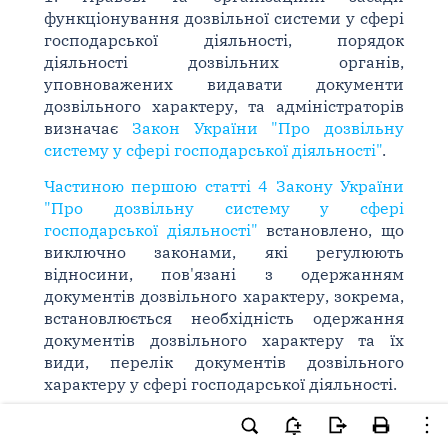
функціонування дозвільної системи у сфері
господарської діяльності, порядок
діяльності дозвільних органів,
уповноважених видавати документи
дозвільного характеру, та адміністраторів
визначає
Закон України "Про дозвільну
систему у сфері господарської діяльності"
.
Частиною першою статті 4 Закону України
"Про дозвільну систему у сфері
господарської діяльності"
встановлено, що
виключно законами, які регулюють
відносини, пов'язані з одержанням
документів дозвільного характеру, зокрема,
встановлюється необхідність одержання
документів дозвільного характеру та їх
види, перелік документів дозвільного
характеру у сфері господарської діяльності.
Відповідно до частин третьої і восьмої
статті
1 Закону України "Про Перелік документів