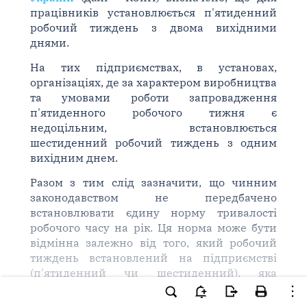
працівників установлюється п'ятиденний
робочий тиждень з двома вихідними
днями.
На тих підприємствах, в установах,
організаціях, де за характером виробництва
та умовами роботи запровадження
п'ятиденного робочого тижня є
недоцільним, встановлюється
шестиденний робочий тиждень з одним
вихідним днем.
Разом з тим слід зазначити, що чинним
законодавством не передбачено
встановлювати єдину норму тривалості
робочого часу на рік. Ця норма може бути
відмінна залежно від того, який робочий
тиждень встановлений на підприємстві
(п'ятиденний чи шестиденний), яка
тривалість щоденної роботи, коли
встановлені вихідні дні, а тому на