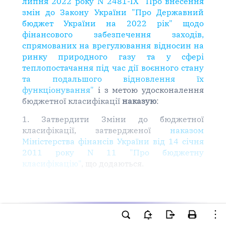
липня 2022 року N 2481-IX "Про внесення
змін до Закону України "Про Державний
бюджет України на 2022 рік" щодо
фінансового забезпечення заходів,
спрямованих на врегулювання відносин на
ринку природного газу та у сфері
теплопостачання під час дії воєнного стану
та подальшого відновлення їх
функціонування"
і з метою удосконалення
бюджетної класифікації
наказую
:
1. Затвердити Зміни до бюджетної
класифікації, затвердженої
наказом
Міністерства фінансів України від 14 січня
2011 року N 11 "Про бюджетну
класифікацію"
, що додаються.