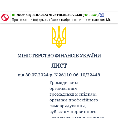
Лист від 30.07.2024 № 26110-06-10/22448
(
Чинний
)
Про надання інформації [щодо набрання чинності наказом Міністерства фінансів України N 282 від 07.06.2024]
МІНІСТЕРСТВО ФІНАНСІВ УКРАЇНИ
ЛИСТ
від 30.07.2024 р. N 26110-06-10/22448
Громадським
організаціям,
громадським спілкам,
органам професійного
самоврядування,
суб'єктам первинного
фінансового моніторингу