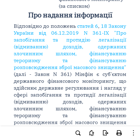
(за списком)
Про надання інформації
Відповідно до положень
статей 6
,
18 Закону
України від 06.12.2019 N 361-IX "Про
запобігання та протидію легалізації
(відмиванню) доходів, одержаних
злочинним шляхом, фінансуванню
тероризму та фінансуванню
розповсюдження зброї масового знищення"
(далі - Закон N 361) Мінфін є суб'єктом
державного фінансового моніторингу, що
здійснює державне регулювання і нагляд у
сфері запобігання та протидії легалізації
(відмиванню) доходів, одержаних
злочинним шляхом, фінансуванню
тероризму та фінансуванню
розповсюдження зброї масового знищення
(далі - запобігання та протидія) за
спеціально визначеними суб'єктами