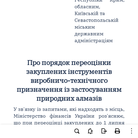
обласним,
Київській та
Севастопольській
міським
державним
адміністраціям
Про порядок переоцінки
закуплених інструментів
виробничо-технічного
призначення із застосуванням
природних алмазів
У зв'язку із запитами, які надходять з місць,
Міністерство фінансів України роз'яснює,
що при переоцінці закуплених до 1 липня
1993 року інструментів виробничо-
технічного призначення із застосуванням