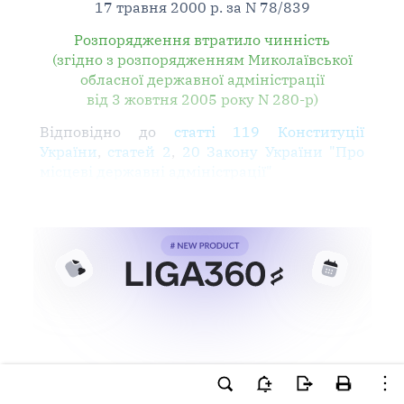
17 травня 2000 р. за N 78/839
Розпорядження втратило чинність
(згідно з розпорядженням Миколаївської
обласної державної адміністрації
від 3 жовтня 2005 року N 280-р)
Відповідно до
статті 119 Конституції
України
,
статей 2
,
20 Закону України "Про
місцеві державні адміністрації"
Ви намагаєтесь використати
інструменти для професійної