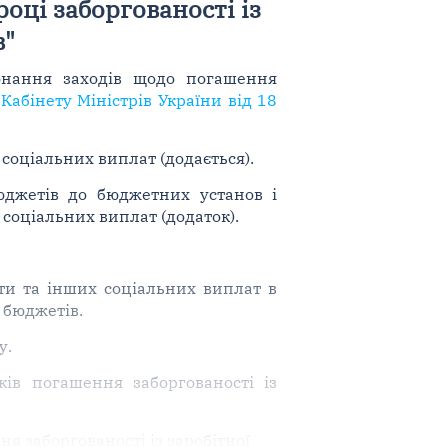
оці заборгованості із
в"
онання заходів щодо погашення
Кабінету Міністрів України від 18
 соціальних виплат (додається).
юджетів до бюджетних установ і
 соціальних виплат (додаток).
ати та інших соціальних виплат в
 бюджетів.
у.
ів погашення заборгованості із
я заборгованості із заробітної