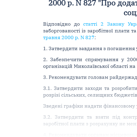
2000 р. N 827 "Про дода
соц
Відповідно до
статті 2 Закону Укр
заборгованості із заробітної плати 
травня 2000 р. N 827
:
1. Затвердити завдання з погашення у
2. Забезпечити спрямування у 200
організацій Миколаївської області на
3. Рекомендувати головам райдержадм
3.1. Затвердити заходи та розробит
розрізі сільських, селищних бюджеті
Зведені графіки надати фінансовому 
3.2. Затвердити та взяти під конт
заробітної плати з розрахунку не мен
4. Рекомендувати органам місцевого 