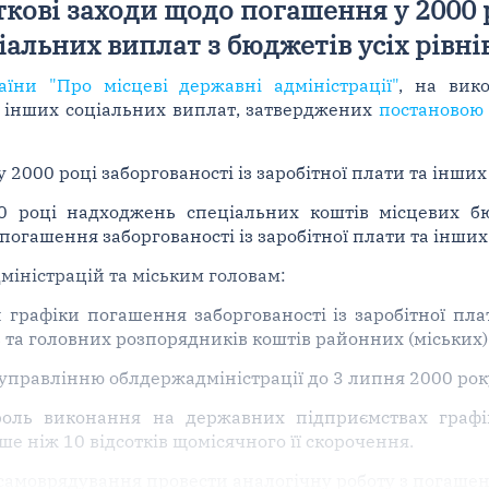
ткові заходи щодо погашення у 2000 р
іальних виплат з бюджетів усіх рівні
аїни "Про місцеві державні адміністрації"
, на вик
та інших соціальних виплат, затверджених
постановою 
 2000 році заборгованості із заробітної плати та інших
0 році надходжень спеціальних коштів місцевих б
 погашення заборгованості із заробітної плати та інших
іністрацій та міським головам:
и графіки погашення заборгованості із заробітної пл
в та головних розпорядників коштів районних (міських)
управлінню облдержадміністрації до 3 липня 2000 рок
роль виконання на державних підприємствах графік
ше ніж 10 відсотків щомісячного її скорочення.
самоврядування провести аналогічну роботу з погашенн