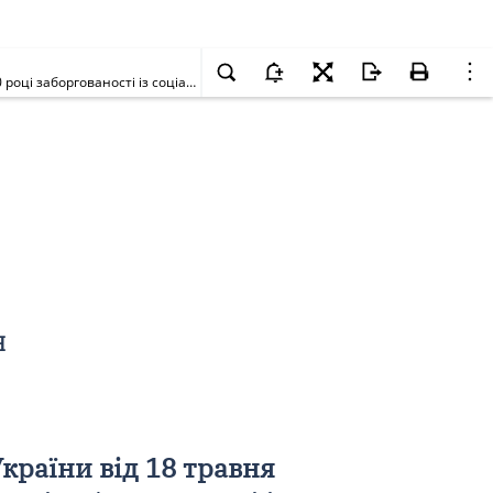
Про заходи щодо виконання постанови Кабінету Міністрів України від 18 травня 2000 р. N 827 "Про додаткові заходи щодо погашення у 2000 році заборгованості із соціальних виплат з бюджетів усіх рівнів"
Я
країни від 18 травня