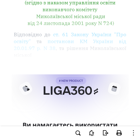
(згідно з наказом управління освіти
виконавчого комітету
Миколаївської міської ради
від 24 листопада 2001 року N 724)
Відповідно до
ст. 61 Закону України "Про
освіту"
та
постанови КМ України від
20.01.97 р. N 38
, та рішення Миколаївської
міської
Ви намагаєтесь використати
інструменти для професійної
роботи з документом.