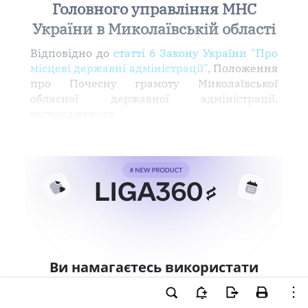
Головного управління МНС
України в Миколаївській області
Відповідно до
статті 6 Закону України "Про
місцеві державні адміністрації"
, Положення
про Почесну грамоту Миколаївської
обласної державної адміністрації,
затвердженого
Ви намагаєтесь використати
інструменти для професійної
роботи з документом.