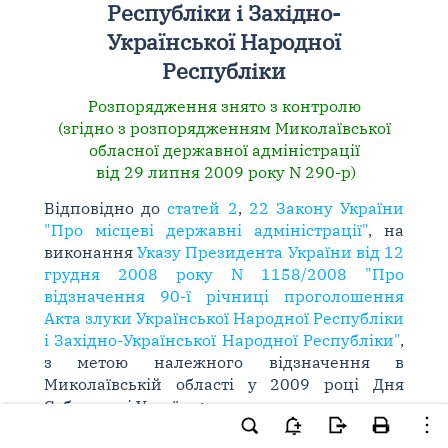
Республіки і Західно-
Української Народної
Республіки
Розпорядження знято з контролю
(згідно з розпорядженням Миколаївської
обласної державної адміністрації
від 29 липня 2009 року N 290-р)
Відповідно до
статей 2
,
22 Закону України
"Про місцеві державні адміністрації"
, на
виконання
Указу Президента України від 12
грудня 2008 року N 1158/2008 "Про
відзначення 90-ї річниці проголошення
Акта злуки Української Народної Республіки
і Західно-Української Народної Республіки"
,
з метою належного відзначення в
Миколаївській області у 2009 році Дня
Соборності України:
1. Затвердити заходи щодо відзначення в