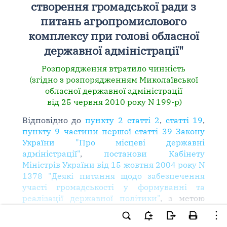
створення громадської ради з
питань агропромислового
комплексу при голові обласної
державної адміністрації"
Розпорядження втратило чинність
(згідно з розпорядженням Миколаївської
обласної державної адміністрації
від 25 червня 2010 року N 199-р)
Відповідно до
пункту 2 статті 2
,
статті 19
,
пункту 9 частини першої статті 39 Закону
України "Про місцеві державні
адміністрації"
,
постанови Кабінету
Міністрів України від 15 жовтня 2004 року N
1378 "Деякі питання щодо забезпечення
участі громадськості у формуванні та
реалізації державної політики"
, з метою
здійснення координації заходів, пов'язаних
із забезпеченням проведення