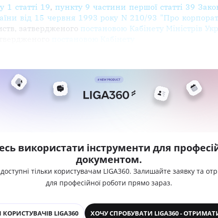
у 1 статті 19
,
пункту 9 частини першої статті 39 Зако
аїни від 15 червня 1993 року N 210/93 "Про корпора
мств, затвердженого
постановою Кабінету Міністрів Укр
атвердженого
постановою Кабінету
есь використати інструменти для професій
документом.
 доступні тільки користувачам LIGA360. Залишайте заявку та от
для професійної роботи прямо зараз.
 КОРИСТУВАЧІВ LIGA360
ХОЧУ СПРОБУВАТИ LIGA360 - ОТРИМАТ