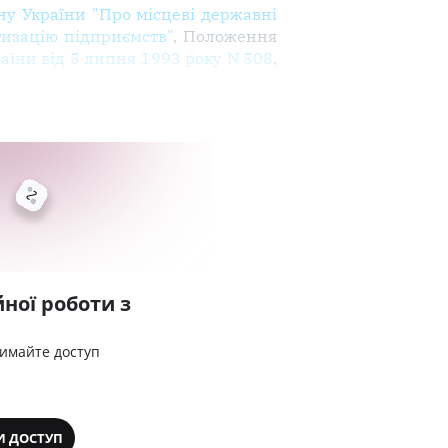
ну України "Про місцеві державні
тизацію підприємств"
, Положення
аїни від 5 липня 1993 року N 508
,
ної роботи з
римайте доступ
И ДОСТУП