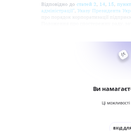
Відповідно до
статей 2
,
14
,
15
,
пункт
адміністрації"
,
Указу Президента Укр
про порядок корпоратизації підприє
Положення про спостережну раду, з
Ви намагаєт
Ці можливості
ВХІД ДЛЯ