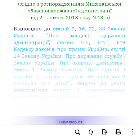
(згідно з розпорядженням Миколаївської
обласної державної адміністрації
від 21 лютого 2013 року N 48-р)
Відповідно до
статей 2
,
16
,
22
,
33 Закону
України "Про місцеві державні
1
адміністрації"
,
статей 147
,
147
,
149
Кодексу законів про працю України
,
статті
14 Закону України "Про державну службу"
,
Закону України "Про охорону дитинства"
,
статті 1 Закону України "Про органи і
служби у справах дітей та спеціальні
установи для дітей"
, беручи до уваги
невиконання
пункту 2 розпорядження
голови облдержадміністрації від 27