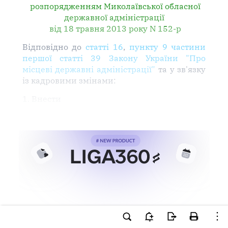
розпорядженням Миколаївської обласної
державної адміністрації
від 18 травня 2013 року N 152-р
Відповідно до
статті 16
,
пункту 9 частини
першої статті 39 Закону України "Про
місцеві державні адміністрації"
та у зв'язку
із кадровими змінами:
1. Внести
Ви намагаєтесь використати
інструменти для професійної