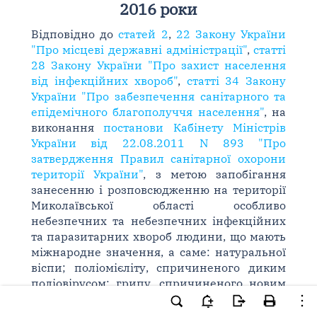
2016 роки
Відповідно до
статей 2
,
22 Закону України
"Про місцеві державні адміністрації"
,
статті
28 Закону України "Про захист населення
від інфекційних хвороб"
,
статті 34 Закону
України "Про забезпечення санітарного та
епідемічного благополуччя населення"
, на
виконання
постанови Кабінету Міністрів
України від 22.08.2011 N 893 "Про
затвердження Правил санітарної охорони
території України"
, з метою запобігання
занесенню і розповсюдженню на території
Миколаївської області особливо
небезпечних та небезпечних інфекційних
та паразитарних хвороб людини, що мають
міжнародне значення, а саме: натуральної
віспи; поліомієліту, спричиненого диким
поліовірусом; грипу, спричиненого новим
субтипом вірусу; тяжкого гострого
респіраторного синдрому SARS (ТГРС);