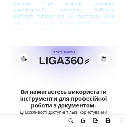
України "Про місцеві державні
адміністрації"
,
постанови Кабінету
Міністрів України від 12 листопада 2014
року N 643 "Про затвердження Порядку
надання та позбавлення статусу
Ви намагаєтесь використати
інструменти для професійної
роботи з документом.
Ці можливості доступні тільки користувачам
LIGA360. Залишайте заявку та отримайте
доступ для професійної роботи прямо зараз.