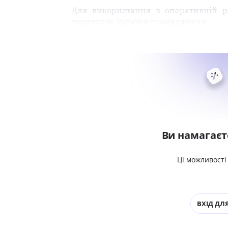
Для використання в оперативній р
територію України громадянами
Ви намагаєт
Ці можливості
ВХІД ДЛЯ