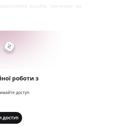
нспортних засобів, увезених на
ної роботи з
римайте доступ
И ДОСТУП