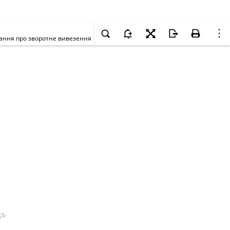
зання про зворотне вивезення
ць