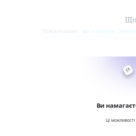
Що
Повідомляємо, що
наказами Мінеко
06.02.2004 N 50/33
,
N 50/34
застосован
Ви намагаєт
Ці можливості