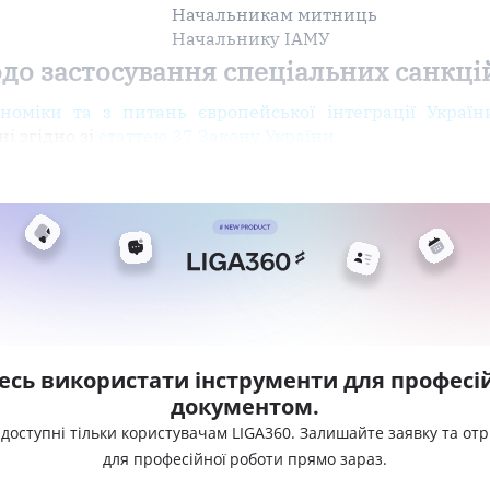
Начальникам митниць
Начальнику ІАМУ
до застосування спеціальних санкці
номіки та з питань європейської інтеграції Україн
і згідно зі
статтею 37 Закону України
есь використати інструменти для професій
документом.
 доступні тільки користувачам LIGA360. Залишайте заявку та от
для професійної роботи прямо зараз.