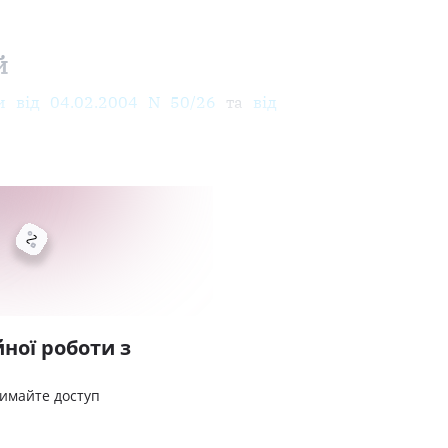
й
и від 04.02.2004 N 50/26
та
від
ної роботи з
римайте доступ