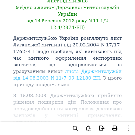
Лист відкликано
(згідно з листом Державної митної служби
України
від 14 березня 2013 року N 11.1/2-
12.4/2374-ЕП)
Держмитслужбою України розглянуто лист
Луганської митниці від 20.02.2004 N 17/17-
1762-ЕП щодо проблем, які виникають під
час митного оформлення експортних
вантажів, що відправляються із
урахуванням вимог
листа Держмитслужби
від 14.08.2003 N 11/7-09-12180-ЕП
. З цього
приводу повідомляємо.
З 15.08.2003 Держмитслужбою прийнято
рішення поширити дію Положення про
порядок здійснення контролю за доставкою
вантажів у митниці призначення,
затвердженого