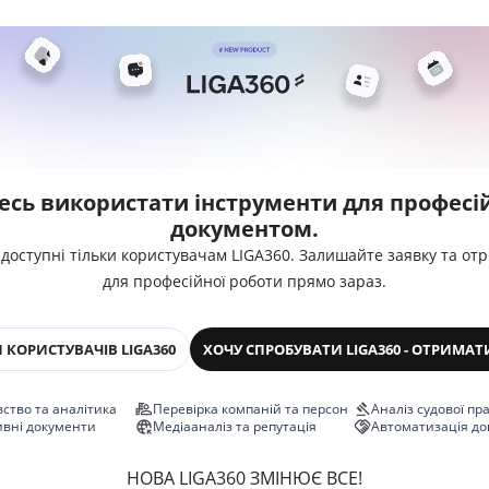
есь використати інструменти для професій
документом.
 доступні тільки користувачам LIGA360. Залишайте заявку та от
для професійної роботи прямо зараз.
 КОРИСТУВАЧІВ LIGA360
ХОЧУ СПРОБУВАТИ LIGA360 - ОТРИМАТ
ство та аналітика
Перевірка компаній та персон
Аналіз судової пр
ивні документи
Медіааналіз та репутація
Автоматизація до
НОВА LIGA360 ЗМІНЮЄ ВСЕ!