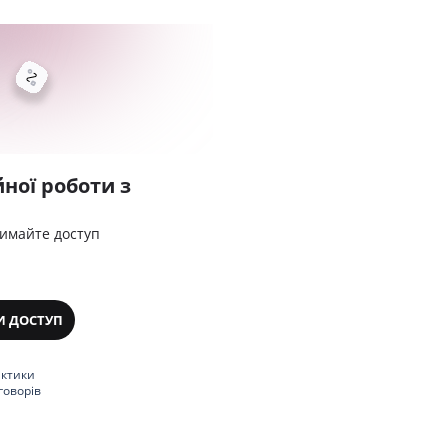
ної роботи з
римайте доступ
И ДОСТУП
актики
говорів