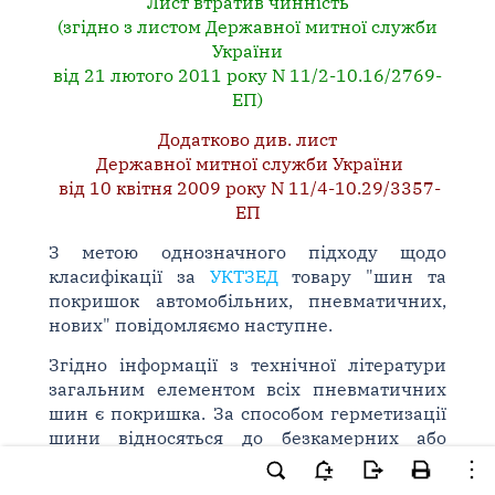
Лист втратив чинність
(згідно з листом Державної митної служби
України
від 21 лютого 2011 року N 11/2-10.16/2769-
ЕП)
Додатково див. лист
Державної митної служби України
від 10 квітня 2009 року N 11/4-10.29/3357-
ЕП
З метою однозначного підходу щодо
класифікації за
УКТЗЕД
товару "шин та
покришок автомобільних, пневматичних,
нових" повідомляємо наступне.
Згідно інформації з технічної літератури
загальним елементом всіх пневматичних
шин є покришка. За способом герметизації
шини відносяться до безкамерних або
камерних. Камерні шини складаються з
покришки та розміщеної в її порожнині