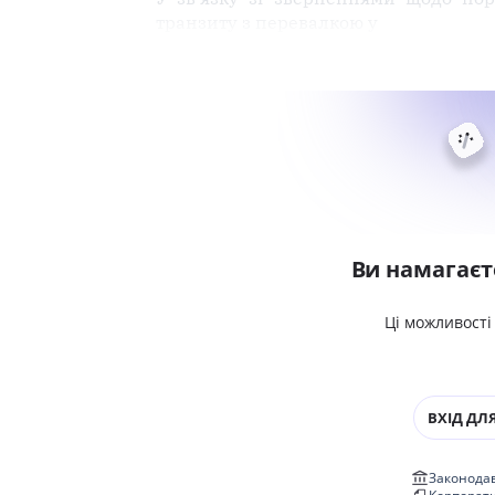
транзиту з перевалкою у
Ви намагаєт
Ці можливості
ВХІД ДЛЯ
Законодав