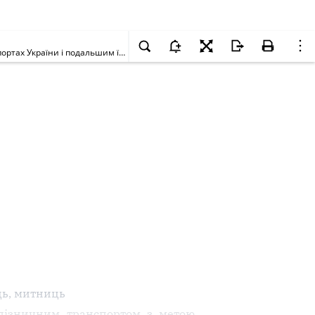
Щодо порядку митного оформлення товарів, які ввозяться залізничним транспортом з метою транзиту з перевалкою у морських (річкових) портах України і подальшим їх вивезенням за межі митної території України водним транспортом
ь, митниць
алізничним транспортом з метою