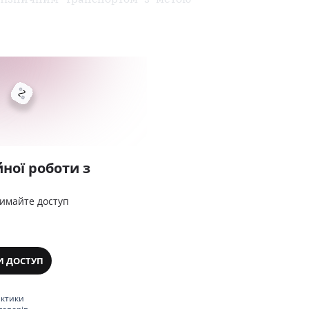
ної роботи з
римайте доступ
И ДОСТУП
актики