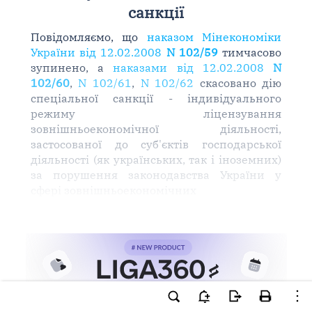
санкції
Повідомляємо, що
наказом Мінекономіки
України від 12.02.2008
N 102/59
тимчасово
зупинено, а
наказами від 12.02.2008
N
102/60
,
N 102/61
,
N 102/62
скасовано дію
спеціальної санкції - індивідуального
режиму ліцензування
зовнішньоекономічної діяльності,
застосованої до суб'єктів господарської
діяльності (як українських, так і іноземних)
за порушення законодавства України у
сфері зовнішньоекономічних