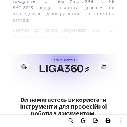
товариства "....." від 25.01.2008 N 28
ВЭС-58/5 щодо надання дозволу на
проведення декларування залізничних
вагонів.
Беручи до уваги звернення ЗАТ ".....",
Державна митна служба
Ви намагаєтесь використати
інструменти для професійної
роботи з документом.
Ці можливості доступні тільки користувачам
LIGA360. Залишайте заявку та отримайте