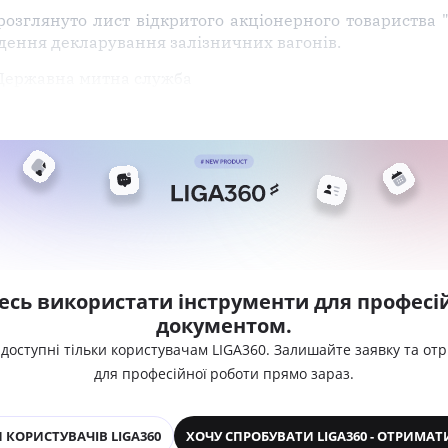
зглянуто лист відкритого акціонерного товариства "...
дення декларування залізничних вагонів.
", Державна митна служба
есь використати інструменти для професій
документом.
 доступні тільки користувачам LIGA360. Залишайте заявку та от
для професійної роботи прямо зараз.
 КОРИСТУВАЧІВ LIGA360
ХОЧУ СПРОБУВАТИ LIGA360 - ОТРИМАТ