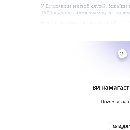
У Державній митній службі України ро
1923 щодо надання дозволу на прове
Беручи до уваги звернення ВАТ ".....
Ви намагаєт
Ці можливості
ВХІД ДЛЯ