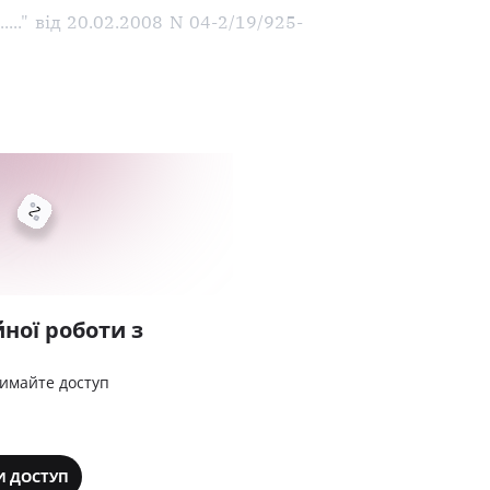
.." від 20.02.2008 N 04-2/19/925-
ної роботи з
римайте доступ
И ДОСТУП