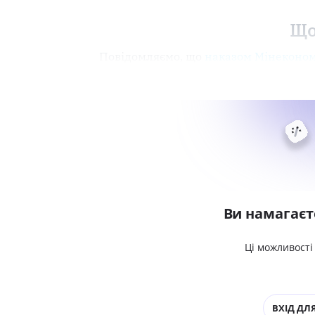
Що
Повідомляємо, що
наказом Мінеконом
Ви намагаєт
Ці можливості
ВХІД ДЛЯ