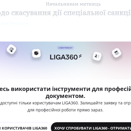
Начальникам митниць
до скасування дії спеціальної санкці
іки України
есь використати інструменти для професій
документом.
 доступні тільки користувачам LIGA360. Залишайте заявку та от
для професійної роботи прямо зараз.
 КОРИСТУВАЧІВ LIGA360
ХОЧУ СПРОБУВАТИ LIGA360 - ОТРИМАТ