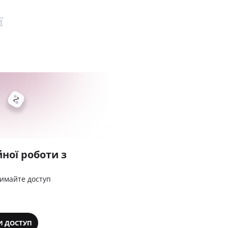
ї
ної роботи з
римайте доступ
И ДОСТУП