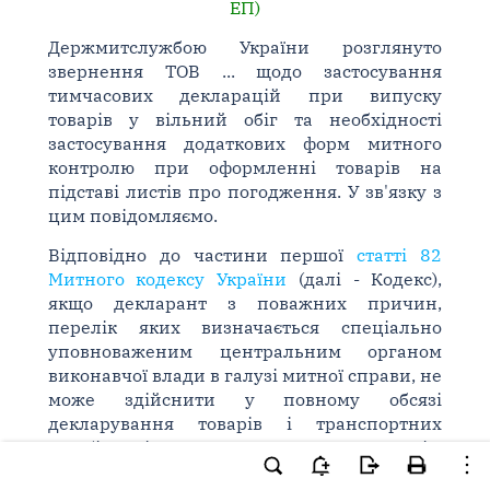
ЕП)
Держмитслужбою України розглянуто
звернення ТОВ ... щодо застосування
тимчасових декларацій при випуску
товарів у вільний обіг та необхідності
застосування додаткових форм митного
контролю при оформленні товарів на
підставі листів про погодження. У зв'язку з
цим повідомляємо.
Відповідно до частини першої
статті 82
Митного кодексу України
(далі - Кодекс),
якщо декларант з поважних причин,
перелік яких визначається спеціально
уповноваженим центральним органом
виконавчої влади в галузі митної справи, не
може здійснити у повному обсязі
декларування товарів і транспортних
засобів, які ввозяться на митну територію
України, безпосередньо під час