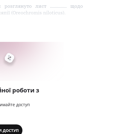
лянуто лист .............. щодо
ії (Oreochromis niloticus).
ної роботи з
римайте доступ
И ДОСТУП