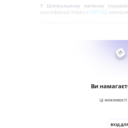
У Центральному митному управлінні
класифікації згідно з
УКТЗЕД
замороже
З зазначених у листі питань повідом
Ви намагаєт
Ці можливості
ВХІД ДЛЯ