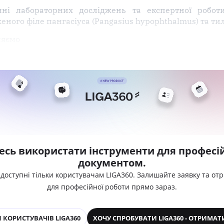
 лабораторних досліджень та експертної роботи розг
ного філе пангасіуса (Pangasius hypophthalmus) та тиляп
ляємо
есь використати інструменти для професій
документом.
 доступні тільки користувачам LIGA360. Залишайте заявку та от
для професійної роботи прямо зараз.
 КОРИСТУВАЧІВ LIGA360
ХОЧУ СПРОБУВАТИ LIGA360 - ОТРИМАТ