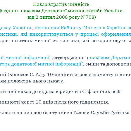
Наказ втратив чинність
(згідно з наказом Державної митної служби України
від 2 липня 2008 року N 708)
дексу України
,
постанови Кабінету Міністрів України в
тистики, які використовуються у процесі оформленн
орів з питань митної статистики, які використовуют
ої митної інформації
, затвердженого
наказом Держмит
тора додаткової митної інформації"
, зміни та доповнен
ці (Копосов С. А.) у 10-денний строк з моменту підп
ям положень цього наказу.
ти цей наказ до відома юридичних і фізичних осіб.
чинності через 10 днів після його підписання.
класти на першого заступника Голови Служби Гутника А