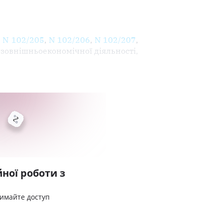
8 N 102/205
,
N 102/206
,
N 102/207
,
 зовнішньоекономічної діяльності,
ної роботи з
римайте доступ