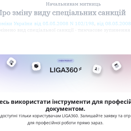
Начальникам митниць
Про зміну виду спеціальних санкцій
міки України від 05.05.2008 N 102/198
,
від 08.05.200
мінено вид спеціальної санкції - тимчасове зупинення
есь використати інструменти для професій
документом.
 доступні тільки користувачам LIGA360. Залишайте заявку та от
для професійної роботи прямо зараз.