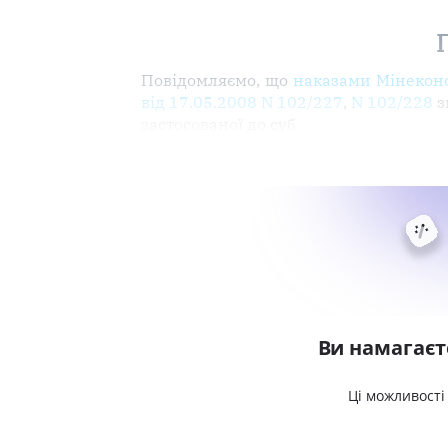
Повідомляємо, що
наказами Мінеконо
від 17.05.2008 N 102/227
,
N 102/228
з
застосованої до суб
Ви намагаєт
Ці можливості