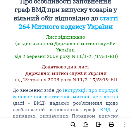
Про особливості заповнення
граф ВМД при випуску товарів у
вільний обіг відповідно до
статті
264 Митного кодексу України
Лист відкликано
(згідно з листом Державної митної служби
України
від 2 березня 2009 року N 11/1-21/1751-ЕП)
Додатково див. лист
Державної митної служби України
від 29 травня 2008 року N 11/2-15/5919-ЕП
До внесення змін до
Інструкції про порядок
заповнення вантажної митної декларації
(далі - ВМД) надаємо роз'яснення щодо
особливостей заповнення граф
ВМД
у
випадках, визначених Порядком випуску
товарів у вільний обіг під гарантійні
зобов'язання при ввезенні їх на митну