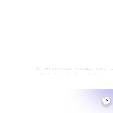
За результатами розгляду листа К
можливості прийняття завірених