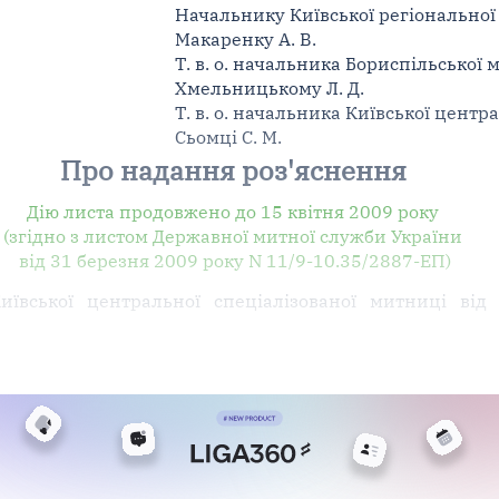
Начальнику Київської регіональної
Макаренку А. В.
Т. в. о. начальника Бориспільської
Хмельницькому Л. Д.
Т. в. о. начальника Київської цент
Сьомці С. М.
Про надання роз'яснення
Дію листа продовжено до 15 квітня 2009 року
(згідно з листом Державної митної служби України
від 31 березня 2009 року N 11/9-10.35/2887-ЕП)
иївської центральної спеціалізованої митниці від