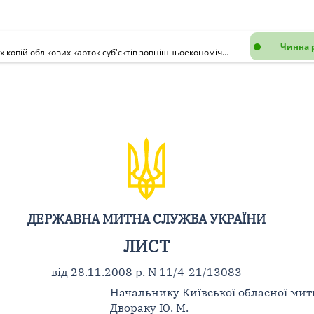
Чинна 
Про надання роз'яснення [щодо можливості прийняття завірених копій облікових карток суб'єктів зовнішньоекономічної діяльності для здійснення митних процедур]
ДЕРЖАВНА МИТНА СЛУЖБА УКРАЇНИ
ЛИСТ
від 28.11.2008 р. N 11/4-21/13083
Начальнику Київської обласної ми
Двораку Ю. М.