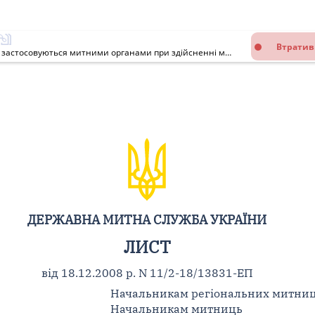
Втратив
Про перелік документів, що видаються державними органами та застосовуються митними органами при здійсненні митного контролю та митного оформлення товарів
ДЕРЖАВНА МИТНА СЛУЖБА УКРАЇНИ
ЛИСТ
від 18.12.2008 р. N 11/2-18/13831-ЕП
Начальникам регіональних митни
Начальникам митниць