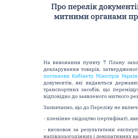
Про перелік документі
митними органами пр
На виконання пункту 7 Плану захо
декларування товарів, затверджено
постанови Кабінету Міністрів Україн
документів, які видаються держав
транспортних засобів, що переміщ
відповідно до заявленого митного реж
Зазначаємо, що до Переліку не включ
- племінне свідоцтво (сертифікат), я
- висновок за результатами експер
напівдорогоцінних і декоративних кам