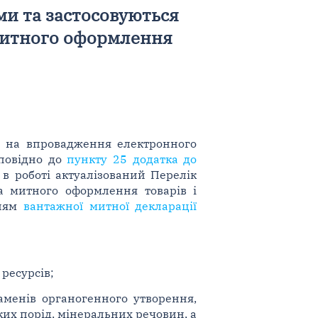
и та застосовуються
митного оформлення
х на впровадження електронного
дповідно до
пункту 25 додатка до
в роботі актуалізований Перелік
а митного оформлення товарів і
нням
вантажної митної декларації
 ресурсів;
аменів органогенного утворення,
ких порід, мінеральних речовин, а