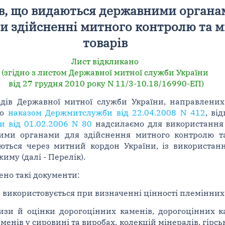
в, що видаються державними органам
и здійсненні митного контролю та 
товарів
Лист відкликано
(згідно з листом Державної митної служби України
від 27 грудня 2010 року N 11/3-10.18/16990-ЕП)
дів Державної митної служби України, направлени
го
наказом Держмитслужби від 22.04.2008 N 412
, ві
и від 01.02.2006 N 80
надсилаємо для використання 
ними органами для здійснення митного контролю т
уються через митний кордон України, із використа
иму (далі - Перелік).
ено такі документи:
ке використовується при визначенні цінності племінних
тизи й оцінки дорогоцінних каменів, дорогоцінних к
енів у сировині та виробах, колекцій мінералів, гірсь