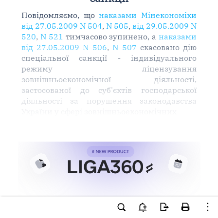
Повідомляємо, що
наказами Мінекономіки
від 27.05.2009 N 504
,
N 505
,
від 29.05.2009 N
520
,
N 521
тимчасово зупинено, а
наказами
від 27.05.2009 N 506
,
N 507
скасовано дію
спеціальної санкції - індивідуального
режиму ліцензування
зовнішньоекономічної діяльності,
застосованої до суб'єктів господарської
діяльності за порушення законодавства
України у сфері зовнішньоекономічних